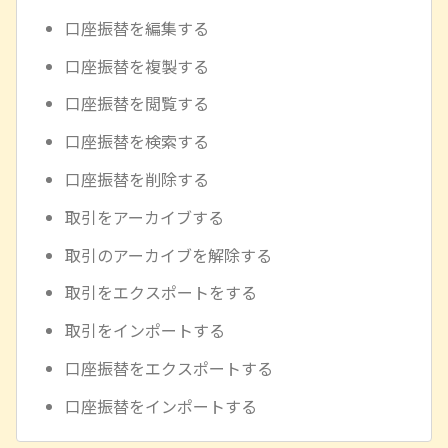
口座振替を編集する
口座振替を複製する
口座振替を閲覧する
口座振替を検索する
口座振替を削除する
取引をアーカイブする
取引のアーカイブを解除する
取引をエクスポートをする
取引をインポートする
口座振替をエクスポートする
口座振替をインポートする