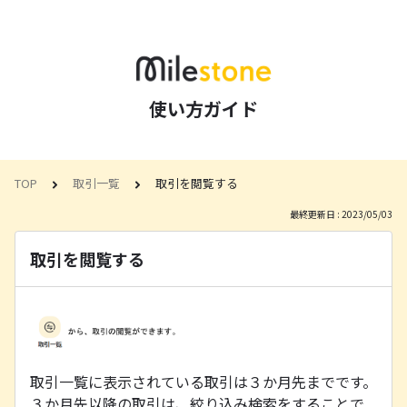
使い方ガイド
TOP
取引一覧
取引を閲覧する
最終更新日 : 2023/05/03
取引を閲覧する
取引一覧に表示されている取引は３か月先までです。
３か月先以降の取引は、絞り込み検索をすることで