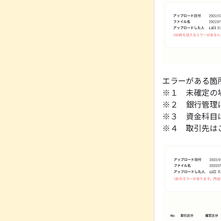
エラーがある箇
※１ 未確定の
※２ 銀行管理
※３ 資金科目
※４ 取引先は