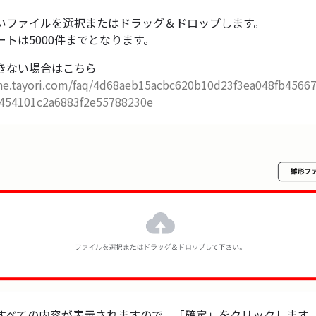
いファイルを選択またはドラッグ＆ドロップします。
トは5000件までとなります。
きない場合はこちら
one.tayori.com/faq/4d68aeb15acbc620b10d23f3ea048fb45667
454101c2a6883f2e55788230e
すべての内容が表示されますので、「確定」をクリックします