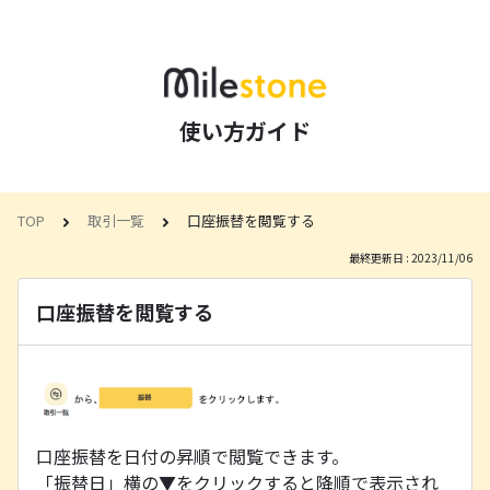
使い方ガイド
TOP
取引一覧
口座振替を閲覧する
最終更新日 : 2023/11/06
口座振替を閲覧する
口座振替を日付の昇順で閲覧できます。
「振替日」横の▼をクリックすると降順で表示され