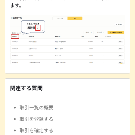
ます。
関連する質問
取引一覧の概要
取引を登録する
取引を確定する