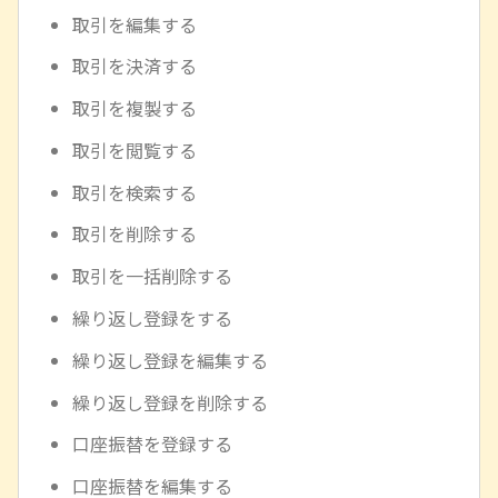
取引を編集する
取引を決済する
取引を複製する
取引を閲覧する
取引を検索する
取引を削除する
取引を一括削除する
繰り返し登録をする
繰り返し登録を編集する
繰り返し登録を削除する
口座振替を登録する
口座振替を編集する