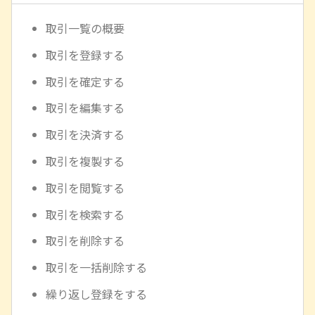
取引一覧の概要
取引を登録する
取引を確定する
取引を編集する
取引を決済する
取引を複製する
取引を閲覧する
取引を検索する
取引を削除する
取引を一括削除する
繰り返し登録をする