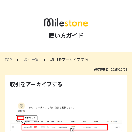
使い方ガイド
TOP
取引一覧
取引をアーカイブする
最終更新日 : 2025/10/06
取引をアーカイブする