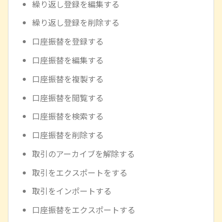
繰り返し登録を編集する
繰り返し登録を削除する
口座振替を登録する
口座振替を編集する
口座振替を複製する
口座振替を閲覧する
口座振替を検索する
口座振替を削除する
取引のアーカイブを解除する
取引をエクスポートをする
取引をインポートする
口座振替をエクスポートする