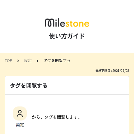
使い方ガイド
TOP
設定
タグを閲覧する
最終更新日 : 2021/07/08
タグを閲覧する