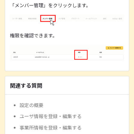
「メンバー管理」をクリックします。
権限を確認できます。
関連する質問
設定の概要
ユーザ情報を登録・編集する
事業所情報を登録・編集する