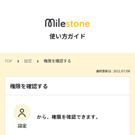
使い方ガイド
TOP
設定
権限を確認する
最終更新日 : 2021/07/08
権限を確認する