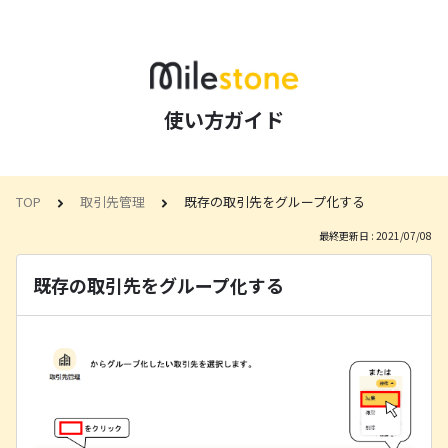
使い方ガイド
TOP
取引先管理
既存の取引先をグループ化する
最終更新日 : 2021/07/08
既存の取引先をグループ化する