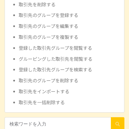
取引先を削除する
取引先のグループを登録する
取引先のグループを編集する
取引先のグループを複製する
登録した取引先グループを閲覧する
グルーピングした取引先を閲覧する
登録した取引先グループを検索する
取引先のグループを削除する
取引先をインポートする
取引先を一括削除する