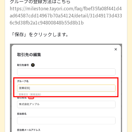
グループの登録方法はこちら
https://milestone.tayori.com/faq/fbef35fa08f441d4
ad64587cdd14967b70a54124/detail/31d49173d433
6c9d38fb2a1c94800848b55d8b1b
「保存」をクリックします。