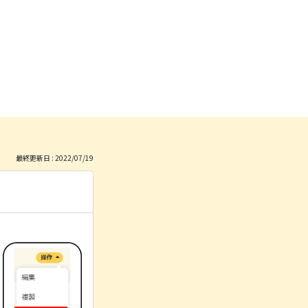
最終更新日 : 2022/07/19