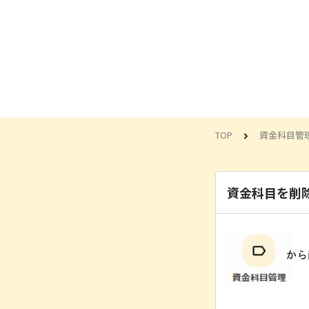
TOP
資金科目管
資金科目を削