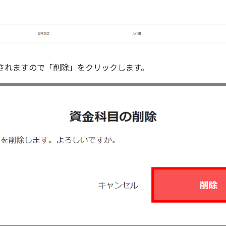
されますので「削除」をクリックします。