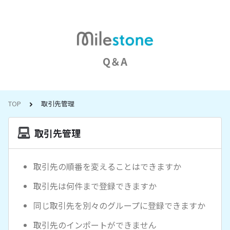
Q＆A
TOP
取引先管理
取引先管理
取引先の順番を変えることはできますか
取引先は何件まで登録できますか
同じ取引先を別々のグループに登録できますか
取引先のインポートができません